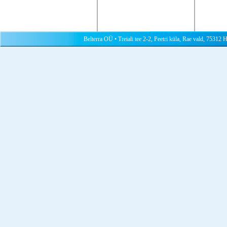
Belterra OÜ • Treiali tee 2-2, Peetri küla, Rae vald, 75312