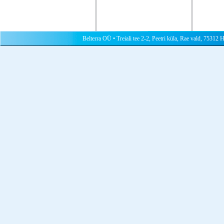
Belterra OÜ • Treiali tee 2-2, Peetri küla, Rae vald, 75312