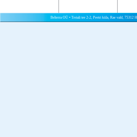
Belterra OÜ • Treiali tee 2-2, Peetri küla, Rae vald, 75312