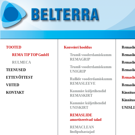
TOOTED
Konveieri hooldus
Remasli
REMA TIP TOP GmbH
Trumli vooderdamiskumm
Remasli
REMAGRIP
RULMECA
Remasli
Trumli vooderdamiskumm
TEENUSED
Remasli
UNIGRIP
ETTEVÕTTEST
Remasli
Rullide vooderdamiskumm
REMASLEEVE
VIITED
Remasl
Kummist küljetihendid
KONTAKT
Kinnitu
REMASKIRT
Kinnitu
Kummist küljetihendid
UNISKIRT
UNISLID
REMASLIDE
amortiseerivad talad
REMACLEAN
lindipuhastajad