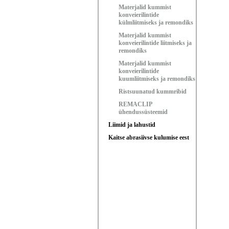
Materjalid kummist
konveierilintide
külmliitmiseks ja remondiks
Materjalid kummist
konveierilintide liitmiseks ja
remondiks
Materjalid kummist
konveierilintide
kuumliitmiseks ja remondiks
Ristsuunatud kummribid
REMACLIP
ühendussüsteemid
Liimid ja lahustid
Kaitse abrasiivse kulumise eest