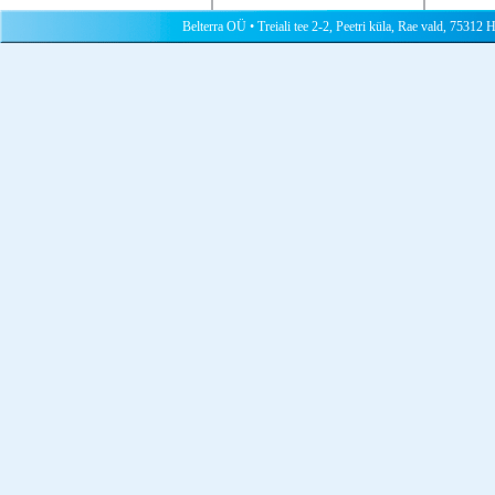
Belterra OÜ • Treiali tee 2-2, Peetri küla, Rae vald, 75312