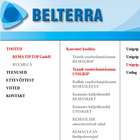
TOOTED
Konveieri hooldus
Unigrip
REMA TIP TOP GmbH
Trumli vooderdamiskumm
Unigrip
REMAGRIP
RULMECA
Unigrip
Trumli vooderdamiskumm
TEENUSED
Unilag
UNIGRIP
ETTEVÕTTEST
Rullide vooderdamiskumm
REMASLEEVE
VIITED
Kummist küljetihendid
KONTAKT
REMASKIRT
Kummist küljetihendid
UNISKIRT
REMASLIDE
amortiseerivad talad
REMACLEAN
lindipuhastajad