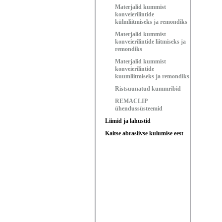
Materjalid kummist
konveierilintide
külmliitmiseks ja remondiks
Materjalid kummist
konveierilintide liitmiseks ja
remondiks
Materjalid kummist
konveierilintide
kuumliitmiseks ja remondiks
Ristsuunatud kummribid
REMACLIP
ühendussüsteemid
Liimid ja lahustid
Kaitse abrasiivse kulumise eest