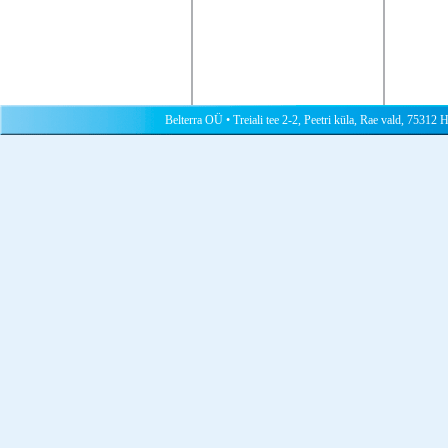
Belterra OÜ • Treiali tee 2-2, Peetri küla, Rae vald, 75312