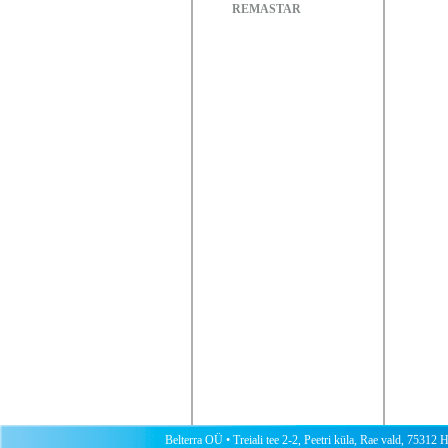
REMASTAR
Belterra OÜ • Treiali tee 2-2, Peetri küla, Rae vald, 75312