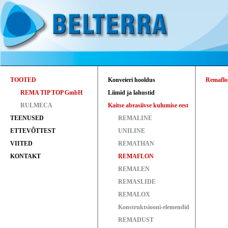
TOOTED
Konveieri hooldus
Remaflo
REMA TIP TOP GmbH
Liimid ja lahustid
RULMECA
Kaitse abrasiivse kulumise eest
TEENUSED
REMALINE
ETTEVÕTTEST
UNILINE
VIITED
REMATHAN
KONTAKT
REMAFLON
REMALEN
REMASLIDE
REMALOX
Konstruktsiooni-elemendid
REMADUST