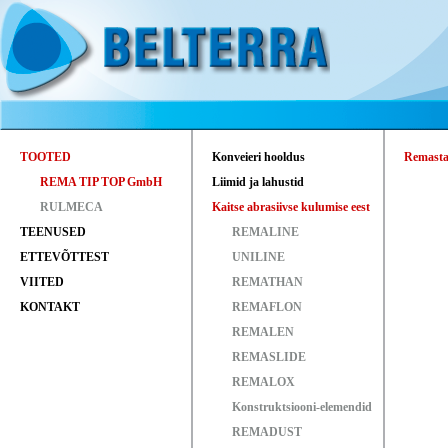
TOOTED
Konveieri hooldus
Remasta
REMA TIP TOP GmbH
Liimid ja lahustid
RULMECA
Kaitse abrasiivse kulumise eest
TEENUSED
REMALINE
ETTEVÕTTEST
UNILINE
VIITED
REMATHAN
KONTAKT
REMAFLON
REMALEN
REMASLIDE
REMALOX
Konstruktsiooni-elemendid
REMADUST